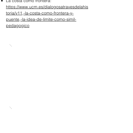
La costa como frontera:
https://www.ucm.es/dialogosatravesdelahis
toria/v11,-la-costa-como-frontera-y-
puente,-la-idea-de-limite-como-simil-
pedagogico