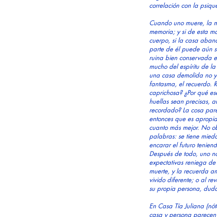
correlación con la psiq
Cuando uno muere, la m
memoria; y si de esta m
cuerpo, si la casa aba
parte de él puede aún 
ruina bien conservada 
mucho del espíritu de la
una casa demolida no ya
fantasma, el recuerdo. 
caprichosa? ¿Por qué es
huellas sean precisas, a
recordado? La cosa parec
entonces que es apropia
cuanto más mejor. No ob
palabras: se tiene miedo
encarar el futuro tenie
Después de todo, uno no 
expectativas reniega de 
muerte, y la recuerda a
vivido diferente; o al re
su propia persona, duda 
En Casa Tía Juliana (nó
casa y persona parecen