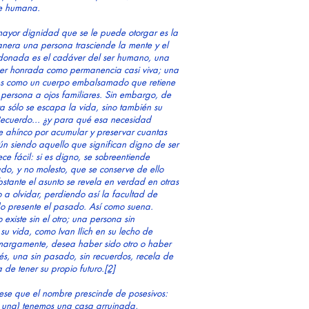
ue humana.
ayor dignidad que se le puede otorgar es la
anera una persona trasciende la mente y el
ndonada es el cadáver del ser humano, una
ser honrada como permanencia casi viva; una
es como un cuerpo embalsamado que retiene
 persona a ojos familiares. Sin embargo, de
 sólo se escapa la vida, sino también su
Recuerdo... ¿y para qué esa necesidad
e ahínco por acumular y preservar cuantas
ún siendo aquello que significan digno de ser
e fácil: si es digno, se sobreentiende
do, y no molesto, que se conserve de ello
stante el asunto se revela en verdad en otras
 a olvidar, perdiendo así la facultad de
ndo presente el pasado. Así como suena.
existe sin el otro; una persona sin
su vida, como Ivan Ilich en su lecho de
margamente, desea haber sido otro o haber
vés, una sin pasado, sin recuerdos, recela de
de tener su propio futuro.
[2]
tese que el nombre prescinde de posesivos:
 una) tenemos una casa arruinada,