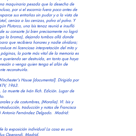
una maquinaria pesada que la desecha de
cluso, por si el escarnio fuera poco antes de
parce sus entrañas sin pudor y a la vista de
otal, ceniza a las cenizas, polvo al polvo. Y
n Plutarco, una Isis tenaz reunió e insufló
de su consorte (si bien precisamente no logró
alga la broma), dejando tumbas allá donde
para que recibiera honores y nadie olvidara;
asluce mi licenciosa interpretación del mito y
páginas, la parte más vital de la memoria es
n queriendo ser destruida, en tanto que haya
presión o venga quien tenga el afán de
e reconstruirla.
Winchester's House [documental]. Dirigida por
X-TV, 1963.
La muerte de Iván Ilich. Edición. Lugar de
ño.
es y de costumbres, (Moralia). VI. Isis y
 Introducción, traducción y notas de Francisca
é Antonio Fernández Delgado. Madrid:
 de la exposición individual
La casa es una
dus Operandi, Madrid
.