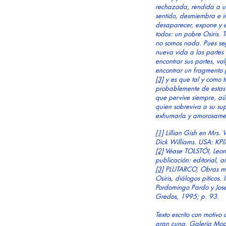
rechazada, rendida a 
sentido, desmiembra e in
desaparecer, expone y es
todos: un pobre Osiris. T
no somos nada. Pues segú
nueva vida a las partes 
encontrar sus partes, v
encontrar un fragmento 
[3]
y es que tal y como tr
probablemente de estas 
que pervive siempre, aú
quien sobreviva a su su
exhumarla y amorosament
[1]
Lillian Gish en Mrs. 
Dick Williams. USA: KPI
[2]
Véase TOLSTÓI, Leon. 
publicación: editorial, a
[3]
PLUTARCO, Obras moral
Osiris, diálogos píticos.
Pordomingo Pardo y Jos
Gredos, 1995; p. 93.
Texto escrito con motivo
gran cuna
, Galería Mo