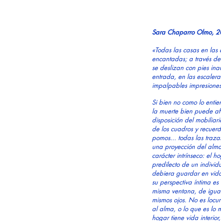
Sara Chaparro Olmo, 
«Todas las casas en las
encantadas; a través de 
se deslizan con pies ina
entrada, en las escaleras
impalpables impresiones 
Si bien no como lo enti
la muerte bien puede a
disposición del mobiliari
de los cuadros y recuerdo
pomos... todas las tra
una proyección del alma 
carácter intrínseco: el h
predilecto de un indivi
debiera guardar en vida
su perspectiva íntima es
misma ventana, de igual
mismos ojos. No es locur
al alma, o lo que es lo 
hogar tiene vida interio