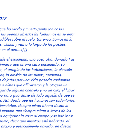
2017
 que ha vivido y muerto gente son casas
las puertas abiertas los fantasmas en su errar
udibles sobre el suelo. Los encontramos en la
; vienen y van a lo largo de los pasillos,
en el aire...»
[1]
ende el espiritismo, una casa abandonada tras
firmarse que es una casa encantada. La
o, el arreglo de las habitaciones, la elección
s, la erosión de los suelos, escaleras,
zas dejadas por una vida pasada conforman
o almas que allí vivieron y le otorgan un
ogar de alguien concreto y no de otro, el lugar
duo para guardarse de todo aquello de que se
. Así, desde que los hombres son sedentarios,
 inmutable, siempre miran afuera desde la
 manera que siempre miran a través de los
a equiparar la casa al cuerpo y su habitante
mismo, decir que mientras esté habitado, el
r, propia y esencialmente privada, en directa