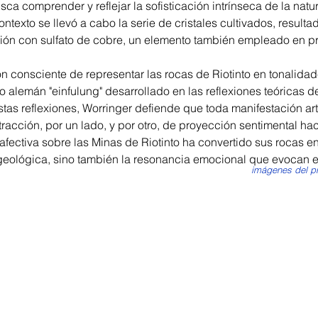
a comprender y reflejar la sofisticación intrínseca de la natu
ntexto se llevó a cabo la serie de cristales cultivados, resul
ción con sulfato de cobre, un elemento también empleado en 
ión consciente de representar las rocas de Riotinto en tonalida
 alemán "einfulung" desarrollado en las reflexiones teóricas 
stas reflexiones, Worringer defiende que toda manifestación ar
acción, por un lado, y por otro, de proyección sentimental ha
 afectiva sobre las Minas de Riotinto ha convertido sus rocas
 geológica, sino también la resonancia emocional que evocan e
imágenes del pr