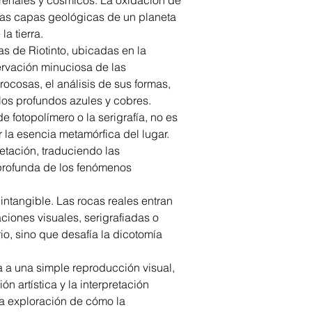
rrenales y cósmicos. La oxidación de
las capas geológicas de un planeta
a tierra.
as de Riotinto, ubicadas en la
servación minuciosa de las
ocosas, el análisis de sus formas,
 los profundos azules y cobres.
 fotopolímero o la serigrafía, no es
 la esencia metamórfica del lugar.
etación, traduciendo las
 profunda de los fenómenos
intangible. Las rocas reales entran
aciones visuales, serigrafiadas o
io, sino que desafía la dicotomía
ta a una simple reproducción visual,
n artística y la interpretación
na exploración de cómo la