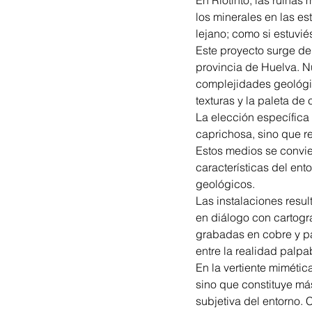
En Riotinto, las ruinas
los minerales en las e
lejano; como si estuvi
Este proyecto surge de 
provincia de Huelva. Nu
complejidades geológic
texturas y la paleta de
La elección específica 
caprichosa, sino que r
Estos medios se convie
características del en
geológicos.
Las instalaciones resul
en diálogo con cartogra
grabadas en cobre y pap
entre la realidad palpab
En la vertiente mimétic
sino que constituye más
subjetiva del entorno. 