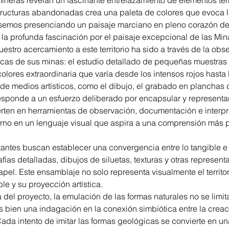
 mineras revelan un fascinante entrelazamiento de elementos te
structuras abandonadas crea una paleta de colores que evoca 
ésemos presenciando un paisaje marciano en pleno corazón de l
la profunda fascinación por el paisaje excepcional de las Min
estro acercamiento a este territorio ha sido a través de la ob
as de sus minas: el estudio detallado de pequeñas muestras r
 colores extraordinaria que varía desde los intensos rojos hasta
de medios artísticos, como el dibujo, el grabado en planchas de
esponde a un esfuerzo deliberado por encapsular y representar
rten en herramientas de observación, documentación e interpr
torno en un lenguaje visual que aspira a una comprensión más
tantes buscan establecer una convergencia entre lo tangible e 
fías detalladas, dibujos de siluetas, texturas y otras represent
el. Este ensamblaje no solo representa visualmente el territor
le y su proyección artística.
a del proyecto, la emulación de las formas naturales no se limi
 bien una indagación en la conexión simbiótica entre la creació
Cada intento de imitar las formas geológicas se convierte en u