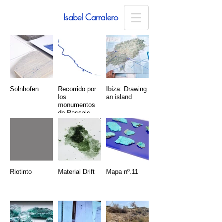
Isabel Carralero
Solnhofen
Recorrido por
Ibiza: Drawing
los
an island
monumentos
de Passaic
(remake)
Riotinto
Material Drift
Mapa nº.11