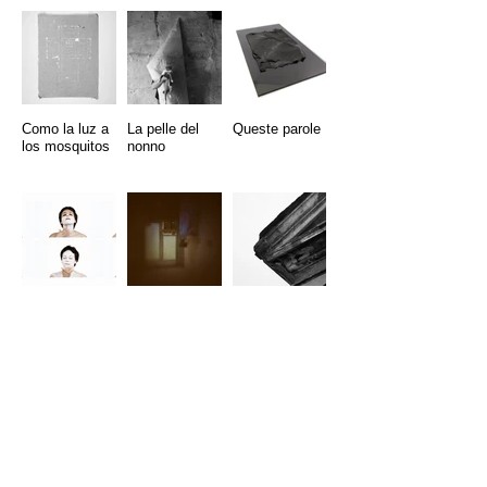
Como la luz a
La pelle del
Queste parole
los mosquitos
nonno
Homage to
A Room of Our
Roma
Bruce Nauman
Own