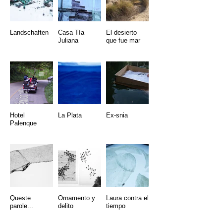
Landschaften
Casa Tía
El desierto
Juliana
que fue mar
Hotel
La Plata
Ex-snia
Palenque
Queste
Ornamento y
Laura contra el
parole...
delito
tiempo